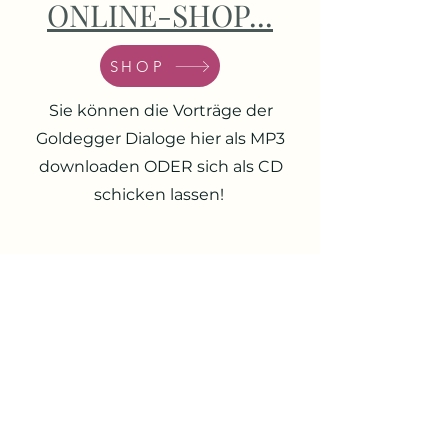
ONLINE-SHOP...
SHOP
Sie können die Vorträge der
Goldegger Dialoge hier als MP3
downloaden ODER sich als CD
schicken lassen!
Kulturverein Schloss Goldegg
ZURÜCK ZUR WEBSITE
www.schlossgoldegg.at
Email schreiben:
office@schlossgoldegg.at