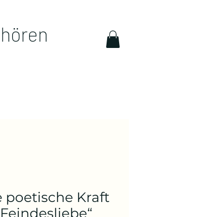
hhören
e poetische Kraft
 Feindesliebe“