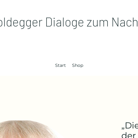
oldegger Dialoge zum Nac
Start
Shop
„Di
der