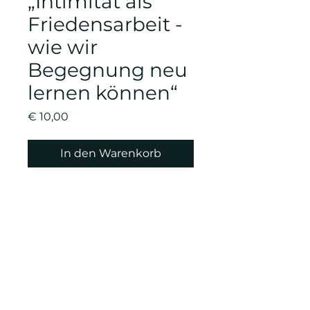
„Intimität als
Friedensarbeit -
wie wir
Begegnung neu
lernen können“
Preis
€ 10,00
In den Warenkorb
Kulturverein Schloss Goldegg
ZURÜCK ZUR WEBSITE
www.schlossgoldegg.at