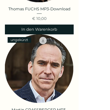
Thomas FUCHS MP3-Download
Preis
€ 10,00
In den Warenkorb
ungekürzt
Martin GRASSBERGER MP3-