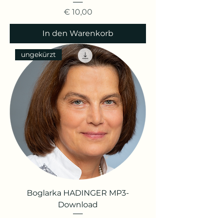
Preis
€ 10,00
In den Warenkorb
ungekürzt
Boglarka HADINGER MP3-
Download