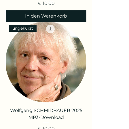
Preis
€ 10,00
In den Warenkorb
ungekürzt
Wolfgang SCHMIDBAUER 2025
MP3-Download
Preis
€ 10,00