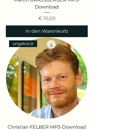
Download
Preis
€ 10,00
In den Warenkorb
ungekürzt
Christian FELBER MP3-Download