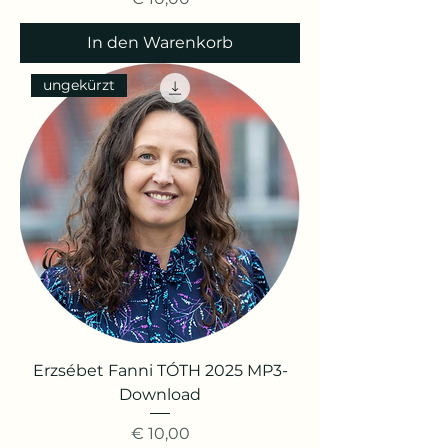
In den Warenkorb
ungekürzt
Erzsébet Fanni TÓTH 2025 MP3-
Download
Preis
€ 10,00